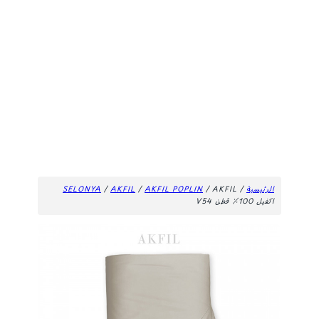
الرئيسية
/
/ AKFIL
AKFIL POPLIN
/
AKFIL
/
SELONYA
اكفيل 100٪ قطن V54