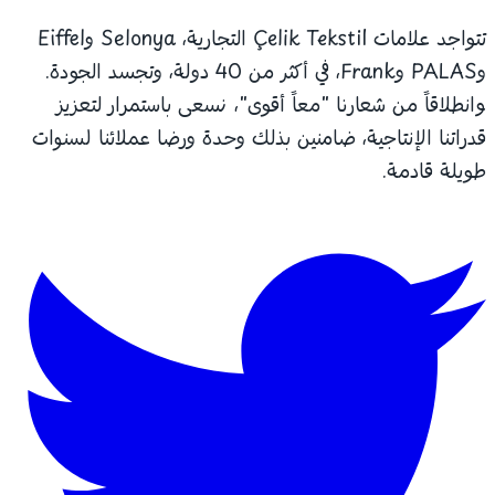
تتواجد علامات Çelik Tekstil التجارية، Selonya وEiffel
وPALAS وFrank، في أكثر من 40 دولة، وتجسد الجودة.
وانطلاقاً من شعارنا "معاً أقوى"، نسعى باستمرار لتعزيز
قدراتنا الإنتاجية، ضامنين بذلك وحدة ورضا عملائنا لسنوات
طويلة قادمة.