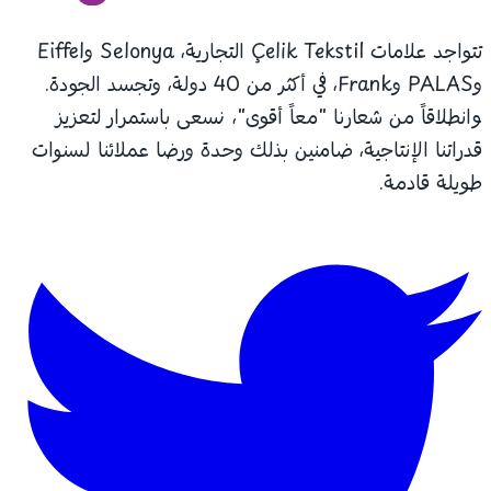
تتواجد علامات Çelik Tekstil التجارية، Selonya وEiffel
وPALAS وFrank، في أكثر من 40 دولة، وتجسد الجودة.
وانطلاقاً من شعارنا "معاً أقوى"، نسعى باستمرار لتعزيز
قدراتنا الإنتاجية، ضامنين بذلك وحدة ورضا عملائنا لسنوات
طويلة قادمة.