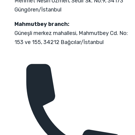
Mehmet Nesih Özmen, Sedir Sk. No:9, 34173
Güngören/İstanbul
Mahmutbey branch:
Güneşli merkez mahallesi, Mahmutbey Cd. No:
153 ve 155, 34212 Bağcılar/İstanbul