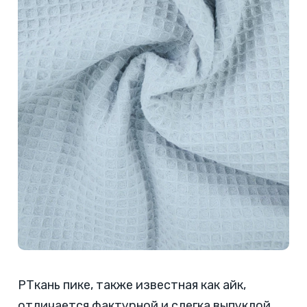
PТкань пике, также известная как айк,
отличается фактурной и слегка выпуклой