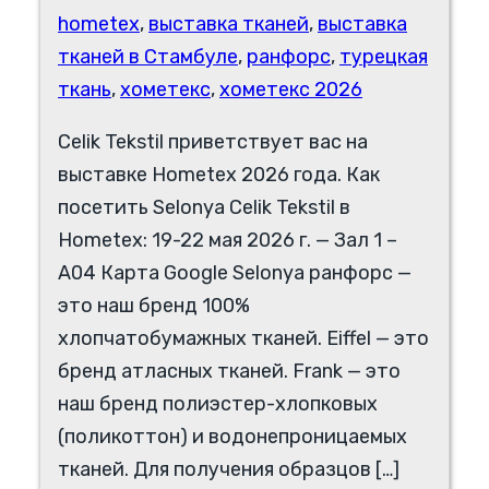
hometex
,
выставка тканей
,
выставка
тканей в Стамбуле
,
ранфорс
,
турецкая
ткань
,
хометекс
,
хометекс 2026
Celik Tekstil приветствует вас на
выставке Hometex 2026 года. Как
посетить Selonya Celik Tekstil в
Hometex: 19-22 мая 2026 г. — Зал 1 –
A04 Карта Google Selonya ранфорс —
это наш бренд 100%
хлопчатобумажных тканей. Eiffel — это
бренд атласных тканей. Frank — это
наш бренд полиэстер-хлопковых
(поликоттон) и водонепроницаемых
тканей. Для получения образцов […]