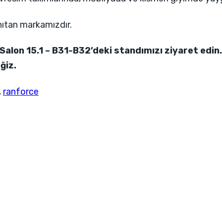
anıtan markamızdır.
lon 15.1 – B31-B32’deki standımızı ziyaret edin.
ğiz.
,
ranforce