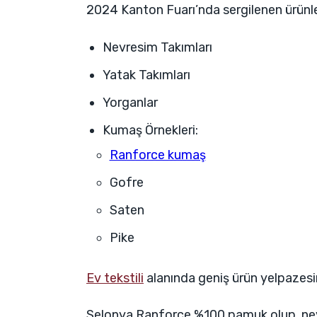
2024 Kanton Fuarı’nda sergilenen ürünler
Nevresim Takımları
Yatak Takımları
Yorganlar
Kumaş Örnekleri:
Ranforce kumaş
Gofre
Saten
Pike
Ev tekstili
alanında geniş ürün yelpazesine
Selonya Ranforce %100 pamuk olup, nevr