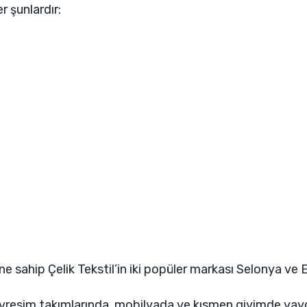
 şunlardır:
 sahip Çelik Tekstil’in iki popüler markası Selonya ve Eif
esim takımlarında, mobilyada ve kısmen giyimde yaygın