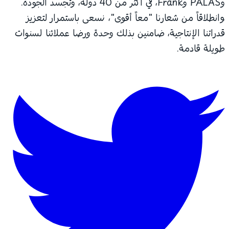
وPALAS وFrank، في أكثر من 40 دولة، وتجسد الجودة.
معاً أقوى"، نسعى باستمرار لتعزيز
منين بذلك وحدة ورضا عملائنا لسنوات