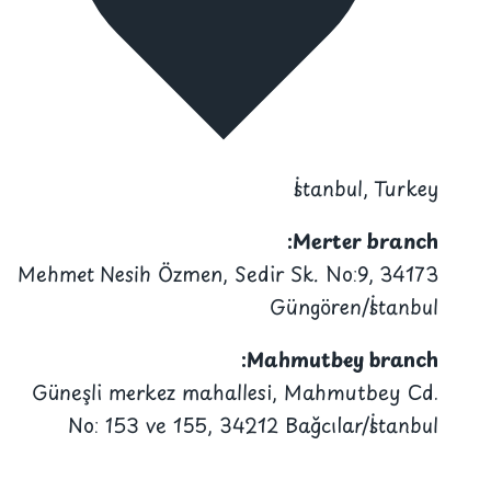
İs
Me
Mehmet Nesih Özmen, Sedir Sk
Güng
Mahmu
Güneşli merkez mahallesi, M
No: 153 ve 155, 34212 Bağ