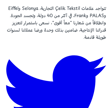
تتواجد علامات Çelik Tekstil التجارية، Selonya وEiffel
وPALAS وFrank، في أكثر من 40 دولة، وتجسد الجودة.
وانطلاقاً من شعارنا "معاً أقوى"، نسعى باستمرار لتعزيز
قدراتنا الإنتاجية، ضامنين بذلك وحدة ورضا عملائنا لسنوات
طويلة قادمة.