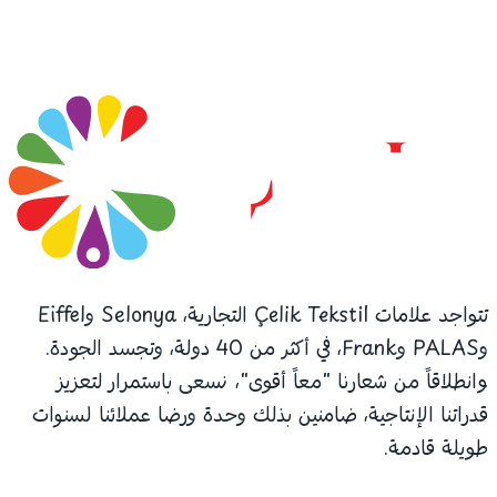
تتواجد علامات Çelik Tekstil التجارية، Selonya وEiffel
وPALAS وFrank، في أكثر من 40 دولة، وتجسد الجودة.
وانطلاقاً من شعارنا "معاً أقوى"، نسعى باستمرار لتعزيز
قدراتنا الإنتاجية، ضامنين بذلك وحدة ورضا عملائنا لسنوات
طويلة قادمة.