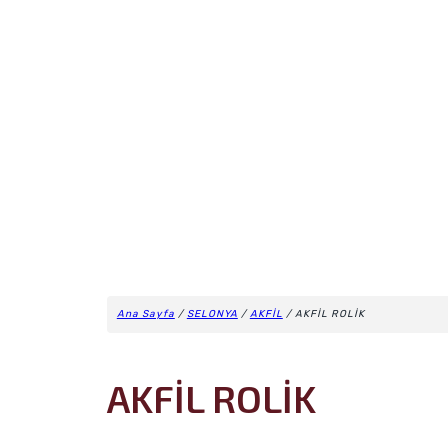
Ana Sayfa
/
SELONYA
/
AKFİL
/ AKFİL ROLİK
AKFİL ROLİK