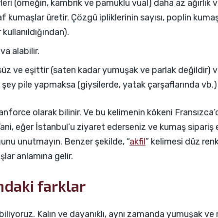
leri (örneğin, kambrik ve pamuklu vual) daha az ağırlık 
af kumaşlar üretir. Çözgü ipliklerinin sayısı, poplin kumaş
r kullanıldığından).
a alabilir.
z ve eşittir (saten kadar yumuşak ve parlak değildir) v
n şey pile yapmaksa (giysilerde, yatak çarşaflarında vb
nforce olarak bilinir. Ve bu kelimenin kökeni Fransızca’
Yani, eğer İstanbul’u ziyaret ederseniz ve kumaş sipariş
uğunu unutmayın. Benzer şekilde, “
akfil
” kelimesi düz renk
lar anlamına gelir.
daki farklar
 biliyoruz. Kalın ve dayanıklı, aynı zamanda yumuşak ve 