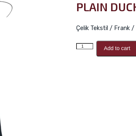
PLAIN DUC
Çelik Tekstil / Frank
PLAIN
Add to cart
DUCK
149607
SIYAH
adet