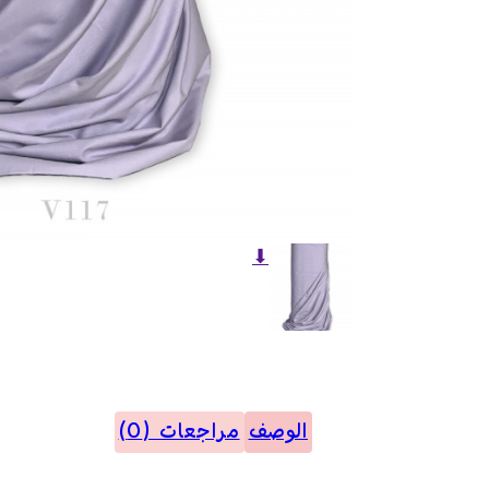
⬇
الوصف
مراجعات (0)