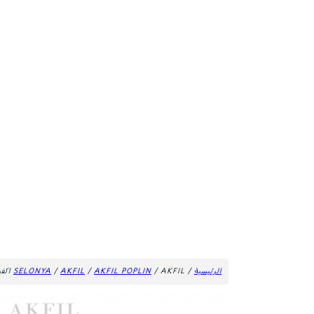
الرئيسية
/
/ AKFIL اكفيل 100٪ قطن V117
AKFIL POPLIN
/
AKFIL
/
SELONYA