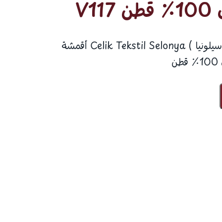
قماش تشيليك تيكستيل ( سيلونيا ) Celik Tekstil Selonya أقمشة