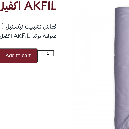
AKFIL اكفيل 100٪ قطن V117
منزلية تركيا AKFIL اكفيل 100٪ قطن
كمية
Add to cart
AKFIL
اكفيل
100٪
قطن
V117