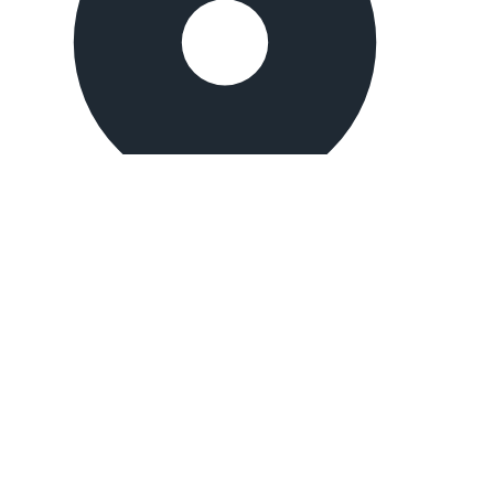
İstanbul, Turkey
Merter branch:
Mehmet Nesih Özmen, Sedir Sk. No:9, 34173
Güngören/İstanbul
Mahmutbey branch: