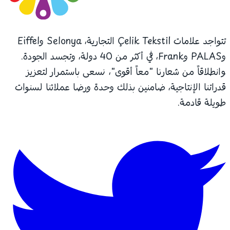
تتواجد علامات Çelik Tekstil التجارية، Selonya وEiffel
وPALAS وFrank، في أكثر من 40 دولة، وتجسد الجودة.
وانطلاقاً من شعارنا "معاً أقوى"، نسعى باستمرار لتعزيز
قدراتنا الإنتاجية، ضامنين بذلك وحدة ورضا عملائنا لسنوات
طويلة قادمة.