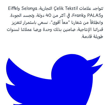
تتواجد علامات Çelik Tekstil التجارية، Selonya وEiffel
وPALAS وFrank، في أكثر من 40 دولة، وتجسد الجودة.
وانطلاقاً من شعارنا "معاً أقوى"، نسعى باستمرار لتعزيز
قدراتنا الإنتاجية، ضامنين بذلك وحدة ورضا عملائنا لسنوات
طويلة قادمة.