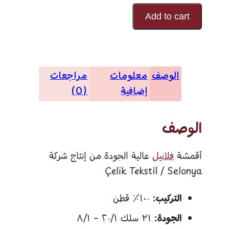
فلانيل
Add to cart
كود
تصميم
23309
الوصف
معلومات
مراجعات
إضافية
(0)
الوصف
أقمشة
فلانيل
عالية الجودة من إنتاج شركة
Çelik Tekstil / Selonya
التركيب:
١٠٠٪ قطن
الجودة:
٣١ سلك ٢٠/١ – ٨/١