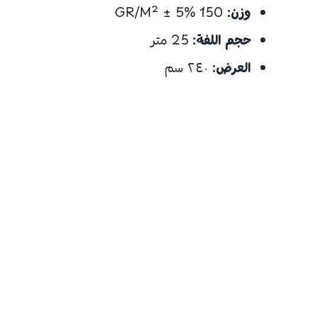
وزن:
150 GR/M² ± 5%
حجم اللفة:
25 متر
العرض:
٢٤٠ سم