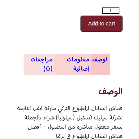
كمية
الساتان
Add to cart
المطبوع
رقم
النقش
الوصف
معلومات
مراجعات
25216
إضافية
(0)
الوصف
قماش الساتان المطبوع التركي ماركة ايفل التابعة
لشركة سيليك تكستيل (سيلونيا) شراء بالجملة
بسعر معقول مباشرة من اسطنبول – أفضل
قماش الساتان المطبوع في تركيا