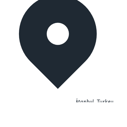
İstanbul, Turkey
Merter branch:
Mehmet Nesih Özmen, Sedir Sk. No:9, 34173