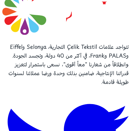
تتواجد علامات Çelik Tekstil التجارية، Selonya وEiffel
وPALAS وFrank، في أكثر من 40 دولة، وتجسد الجودة.
وانطلاقاً من شعارنا "معاً أقوى"، نسعى باستمرار لتعزيز
قدراتنا الإنتاجية، ضامنين بذلك وحدة ورضا عملائنا لسنوات
طويلة قادمة.