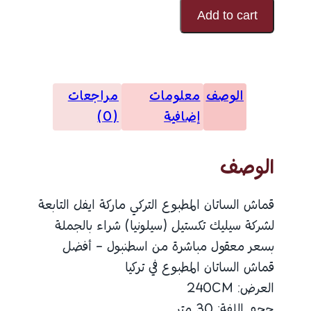
الساتان
Add to cart
المطبوع
رقم
النقش
الوصف
معلومات
مراجعات
30384
إضافية
(0)
الوصف
قماش الساتان المطبوع التركي ماركة ايفل التابعة
لشركة سيليك تكستيل (سيلونيا) شراء بالجملة
بسعر معقول مباشرة من اسطنبول – أفضل
قماش الساتان المطبوع في تركيا
العرض: 240CM
حجم اللفة: 30 متر