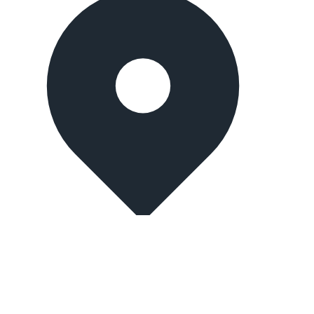
İstanbul, Turkey
Merter branch:
Mehmet Nesih Özmen, Sedir Sk. No:9, 34173