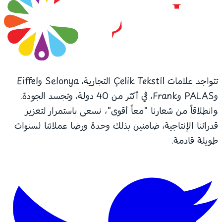
تتواجد علامات Çelik Tekstil التجارية، Selonya وEiffel
وPALAS وFrank، في أكثر من 40 دولة، وتجسد الجودة.
وانطلاقاً من شعارنا "معاً أقوى"، نسعى باستمرار لتعزيز
قدراتنا الإنتاجية، ضامنين بذلك وحدة ورضا عملائنا لسنوات
طويلة قادمة.