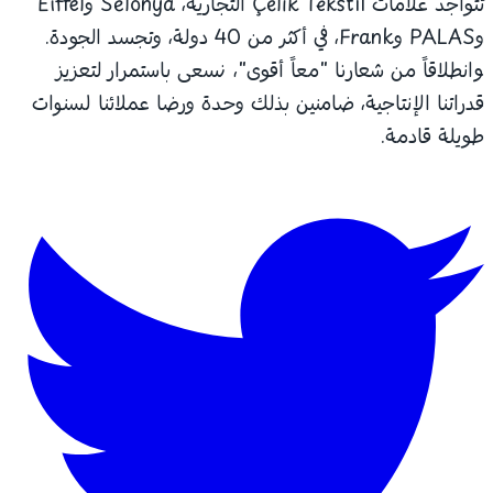
تتواجد علامات Çelik Tekstil التجارية، Selonya وEiffel
وPALAS وFrank، في أكثر من 40 دولة، وتجسد الجودة.
وانطلاقاً من شعارنا "معاً أقوى"، نسعى باستمرار لتعزيز
قدراتنا الإنتاجية، ضامنين بذلك وحدة ورضا عملائنا لسنوات
طويلة قادمة.