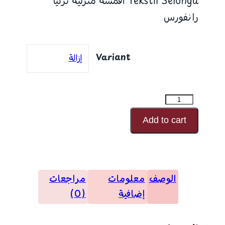
Tekstil Selonya أقمشة منزلية تركيا
رانفورس
Variant
إزالة
كمية
رانفورس
Add to cart
رقم
النقش
5159
الوصف
معلومات
مراجعات
إضافية
(0)