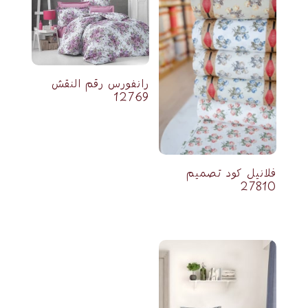
رانفورس رقم النقش
12769
فلانيل كود تصميم
27810