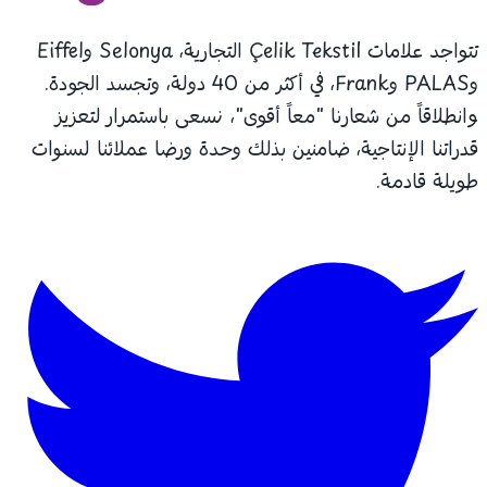
تتواجد علامات Çelik Tekstil التجارية، Selonya وEiffel
وPALAS وFrank، في أكثر من 40 دولة، وتجسد الجودة.
وانطلاقاً من شعارنا "معاً أقوى"، نسعى باستمرار لتعزيز
قدراتنا الإنتاجية، ضامنين بذلك وحدة ورضا عملائنا لسنوات
طويلة قادمة.