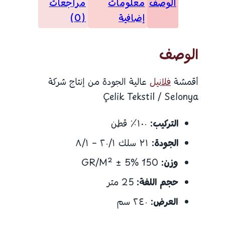
الوصف
معلومات
مراجعات
إضافية
(0)
الوصف
أقمشة
فلانيل
عالية الجودة من إنتاج شركة
Çelik Tekstil / Selonya
التركيب:
١٠٠٪ قطن
الجودة:
٣١ سلك ٢٠/١ – ٨/١
وزن:
150 GR/M² ± 5%
حجم اللفة:
25 متر
العرض:
٢٤٠ سم