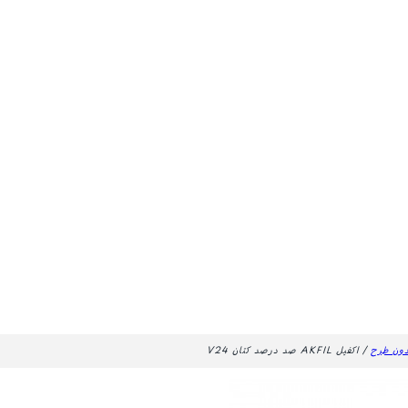
دون طرح
/ اکفیل AKFIL صد درصد کتان V24