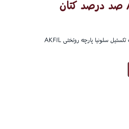
اکفیل AKFIL صد درصد کتان
پارچه ترک استانبول چلیک تکستیل سلونیا پارچه روتختی AKFIL