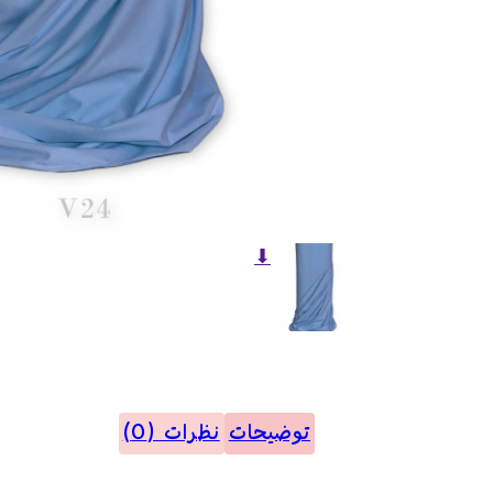
⬇
توضیحات
نظرات (0)