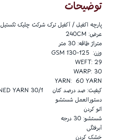
توضیحات
پارچه اکفیل / آکفیل ترک شرکت چلیک تکستیل (سلونیا SELONYA) AKFIL اکفیل 
عرض: 240CM
متراژ طاقه: 30 متر
وزن: 125-130 GSM
WEFT: 29
WARP: 30
YARN: 60 YARN
کیفیت: صد درصد کتان 30/1 NUMBER OPENED YARN
دستورالعمل شستشو
اتو کردن
شستشو: 30 درجه
آبرفتگی
خشک کردن