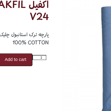
V24
100% COTTON
اکفیل
Add to cart
AKFIL
صد
درصد
کتان
V24
عدد