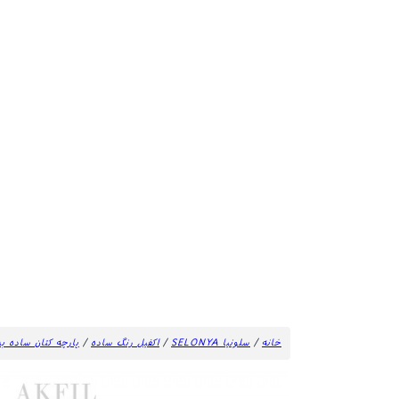
خانه
/
سلونیا SELONYA
/
اکفیل رنگ ساده
/
پارچه کتان ساده ب