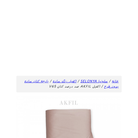
خانه
/
سلونیا SELONYA
/
اکفیل رنگ ساده
/
پارچه کتان ساده
بدون طرح
/ اکفیل AKFIL صد درصد کتان V65