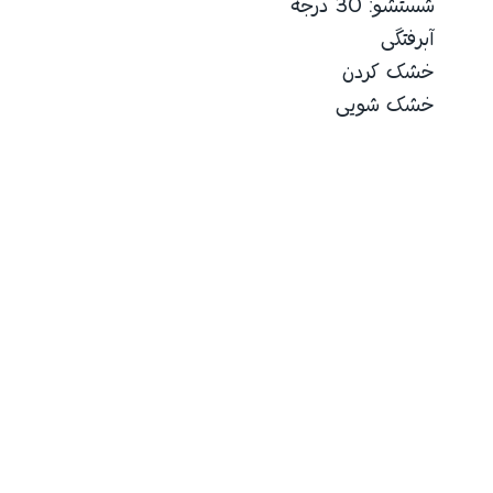
شستشو: 30 درجه
آبرفتگی
خشک کردن
خشک شویی