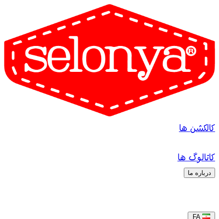
کالکشن ها
کاتالوگ ها
درباره ما
FA