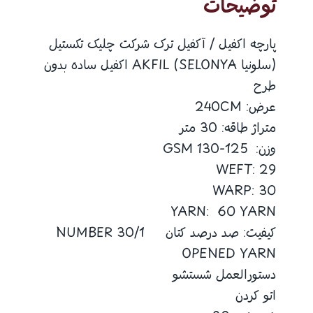
توضیحات
عدد
پارچه اکفیل / آکفیل ترک شرکت چلیک تکستیل
(سلونیا SELONYA) AKFIL اکفیل ساده بدون
طرح
عرض: 240CM
متراژ طاقه: 30 متر
وزن: 125-130 GSM
WEFT: 29
WARP: 30
YARN: 60 YARN
کیفیت: صد درصد کتان 30/1 NUMBER
OPENED YARN
دستورالعمل شستشو
اتو کردن