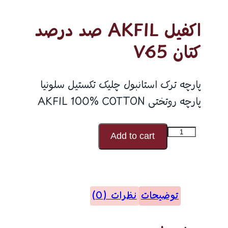
اکفیل AKFIL صد درصد
کتان V65
پارچه ترک استانبول چلیک تکستیل سلونیا
پارچه روتختی AKFIL 100% COTTON
اکفیل
Add to cart
AKFIL
صد
درصد
توضیحات
نظرات (0)
کتان
V65