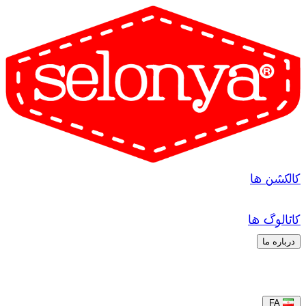
کالکشن ها
کاتالوگ ها
درباره ما
FA