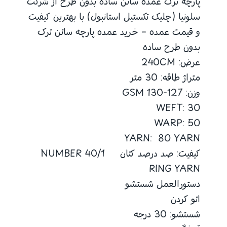
پارچه ترک عمده ساتن ساده بدون طرح از شرکت
سلونیا (چلیک تکستیل استانبول) با بهترین کیفیت
و قیمت عمده – خرید عمده پارچه ساتن ترک
بدون طرح ساده
عرض: 240CM
متراژ طاقه: 30 متر
وزن: 127-130 GSM
WEFT: 30
WARP: 50
YARN: 80 YARN
کیفیت: صد درصد کتان 40/1 NUMBER
RING YARN
دستورالعمل شستشو
اتو کردن
شستشو: 30 درجه