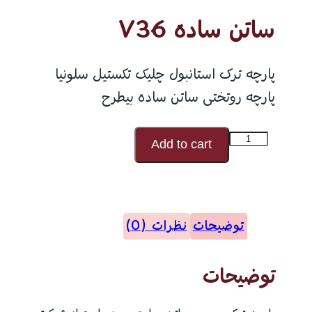
ساتن ساده V36
پارچه ترک استانبول چلیک تکستیل سلونیا
پارچه روتختی ساتن ساده بیطرح
ساتن
Add to cart
ساده
V36
عدد
توضیحات
نظرات (0)
توضیحات