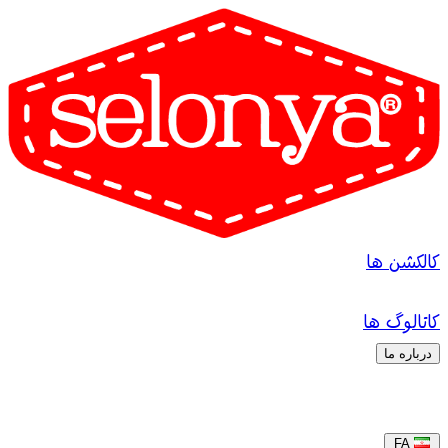
کالکشن ها
کاتالوگ ها
درباره ما
FA