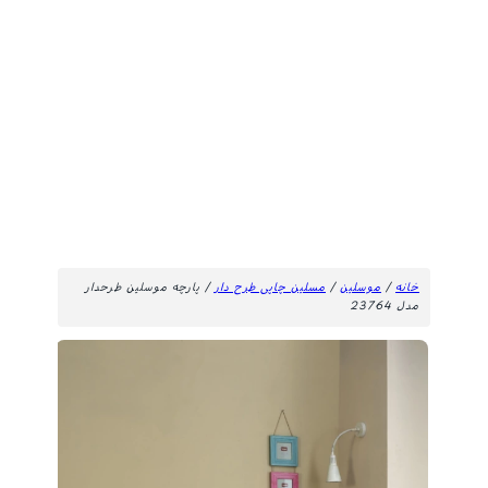
خانه
/
موسلین
/
مسلین چاپی طرح دار
/ پارچه موسلین طرحدار
مدل 23764