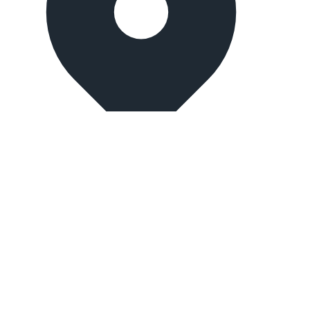
İstanbul, Turkey
Merter branch:
Mehmet Nesih Özmen, Sedir Sk. No:9, 34173
Güngören/İstanbul
Mahmutbey branch:
Güneşli merkez mahallesi, Mahmutbey Cd.