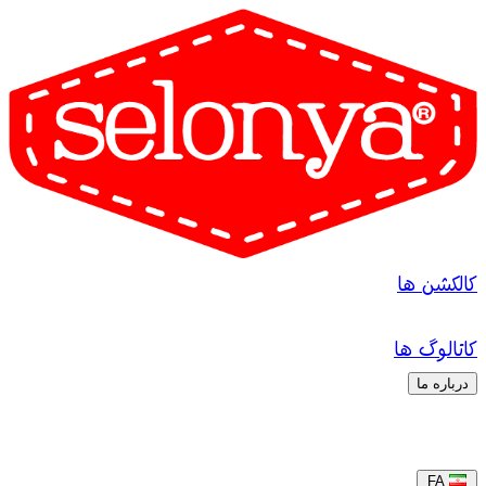
کالکشن ها
کاتالوگ ها
درباره ما
FA