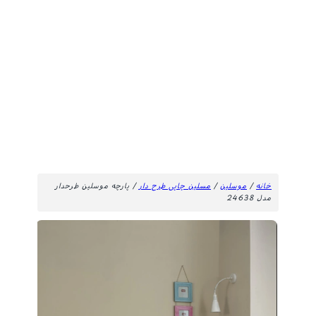
خانه
/
موسلین
/
مسلین چاپی طرح دار
/ پارچه موسلین طرحدار
مدل 24638