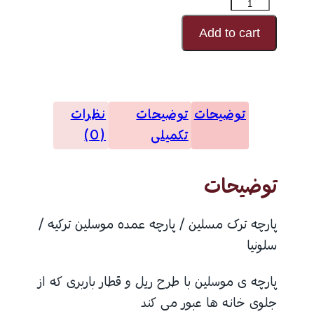
پارچه
موسلین
Add to cart
طرحدار
مدل
24638
توضیحات
توضیحات
نظرات
عدد
تکمیلی
(0)
توضیحات
پارچه ترک مسلین / پارچه عمده موسلین ترکیه /
سلونیا
پارچه ی موسلین با طرح ریل و قطار باربری که از
جلوی خانه ها عبور می کند