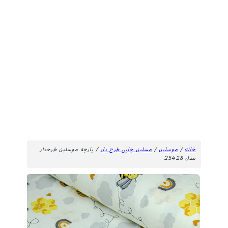
خانه
/
موسلین
/
مسلین چاپی طرح دار
/ پارچه موسلین طرحدار
مدل 25428