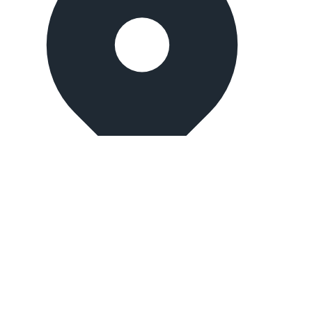
İstanbul, Turkey
Merter branch:
Mehmet Nesih Özmen, Sedir Sk. No:9, 34173
Güngören/İstanbul