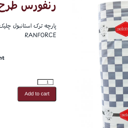
رنفورس طرح شما
پارچه ترک استانبول چلیک
RANFORCE
nt
رنفورس
طرح
Add to cart
شماره
23852
عدد