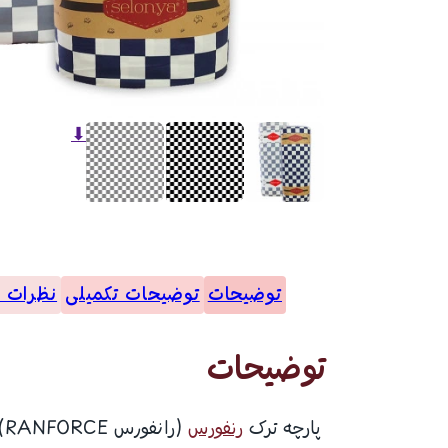
⬇
توضیحات
توضیحات تکمیلی
نظرات (0
توضیحات
پارچه ترک
رنفورس
(رانفورس RANFORCE) محصول شرکت چلیک تکستیل (سلونیا) با کیفیت عالی و خرید عمده