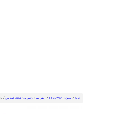
خانه
/
سلونیا SELONYA
/
رنفورس
/
رنفورس اشکال هندسی
/ رنف