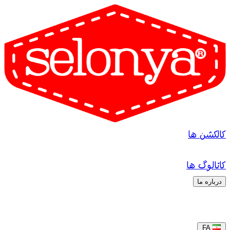
کالکشن ها
کاتالوگ ها
درباره ما
FA