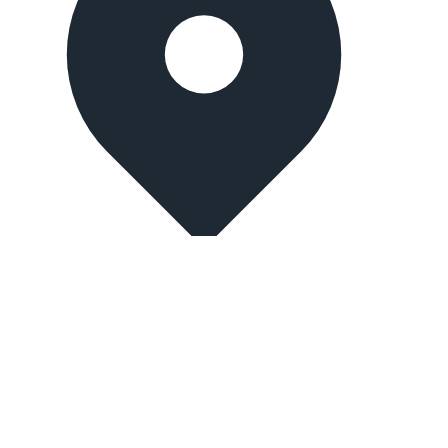
İstanbul, Turkey
Merter branch:
Mehmet Nesih Özmen, Sedir Sk. No:9, 34173
Güngören/İstanbul