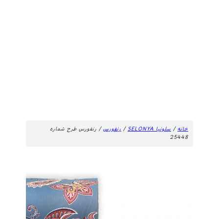
خانه
/
سلونیا SELONYA
/
رنفورس
/ رنفورس طرح شماره
25448