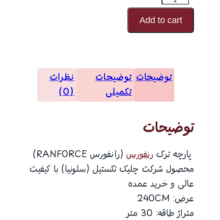
طرح
Add to cart
شماره
25448
عدد
توضیحات
توضیحات
نظرات
تکمیلی
(0)
توضیحات
پارچه ترک
رنفورس
(رانفورس RANFORCE)
محصول شرکت چلیک تکستیل (سلونیا) با کیفیت
عالی و خرید عمده
عرض: 240CM
متراژ طاقه: 30 متر