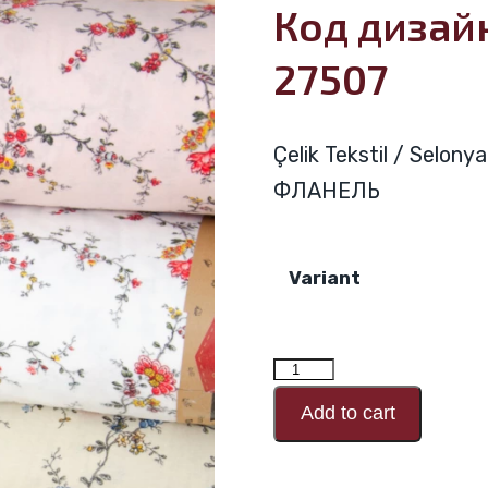
Код диза
27507
Çelik Tekstil / Selo
ФЛАНЕЛЬ
Variant
Количество
товара
Add to cart
Код
дизайна