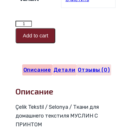
Количество
товара
Add to cart
Код
дизайна
муслина
Описание
Детали
Отзывы (0)
с
принтом
Описание
25447
Çelik Tekstil / Selonya / Ткани для
домашнего текстиля МУСЛИН С
ПРИНТОМ