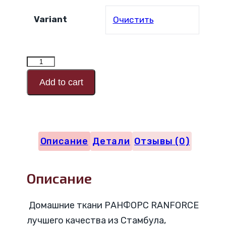
Variant
Очистить
Количество
товара
Add to cart
РАНФОРС
Код
дизайна
Описание
Детали
Отзывы (0)
25010
Описание
Домашние ткани РАНФОРС RANFORCE
лучшего качества из Стамбула,