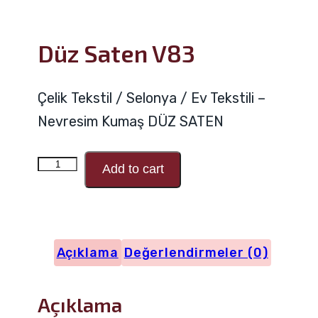
Düz Saten V83
Çelik Tekstil / Selonya / Ev Tekstili –
Nevresim Kumaş DÜZ SATEN
Düz
Add to cart
Saten
V83
adet
Açıklama
Değerlendirmeler (0)
Açıklama