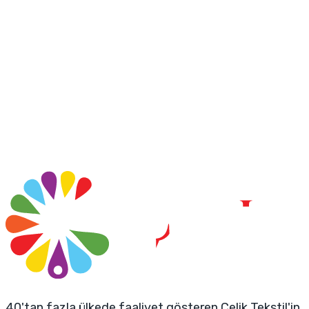
40'tan fazla ülkede faaliyet gösteren Çelik Tekstil'in