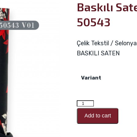
Baskılı Sa
50543
Çelik Tekstil / Selony
BASKILI SATEN
Variant
Baskılı
Saten
Add to cart
Desen
Kodu