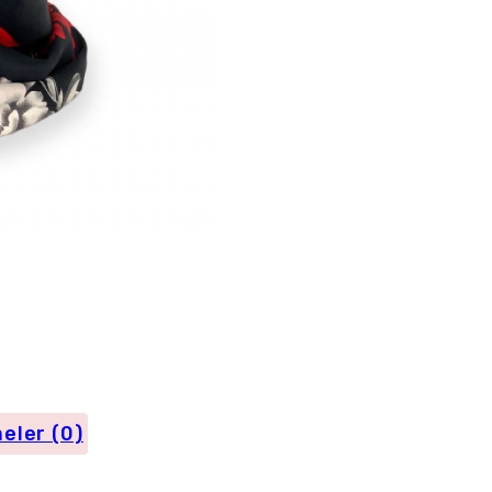
50543
adet
eler (0)