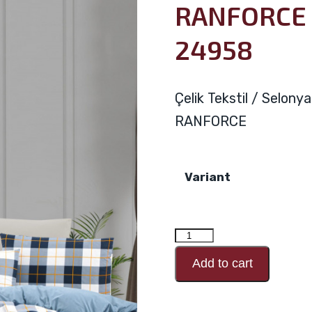
RANFORCE 
24958
Çelik Tekstil / Selony
RANFORCE
Variant
RANFORCE
Desen
Add to cart
Kodu
24958