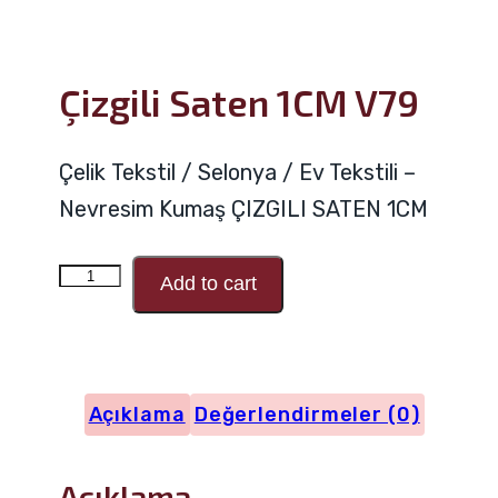
Çizgili Saten 1CM V79
Çelik Tekstil / Selonya / Ev Tekstili –
Nevresim Kumaş ÇIZGILI SATEN 1CM
Çizgili
Add to cart
Saten
1CM
V79
Açıklama
Değerlendirmeler (0)
adet
Açıklama