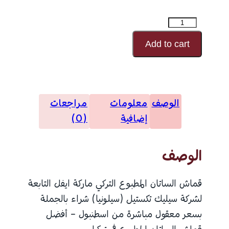
كمية
الساتان
Add to cart
المطبوع
رقم
النقش
الوصف
معلومات
مراجعات
20279
إضافية
(0)
الوصف
قماش الساتان المطبوع التركي ماركة ايفل التابعة
لشركة سيليك تكستيل (سيلونيا) شراء بالجملة
بسعر معقول مباشرة من اسطنبول – أفضل