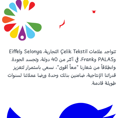
تتواجد علامات Çelik Tekstil التجارية، Selonya وEiffel
وPALAS وFrank، في أكثر من 40 دولة، وتجسد الجودة.
وانطلاقاً من شعارنا "معاً أقوى"، نسعى باستمرار لتعزيز
قدراتنا الإنتاجية، ضامنين بذلك وحدة ورضا عملائنا لسنوات
طويلة قادمة.