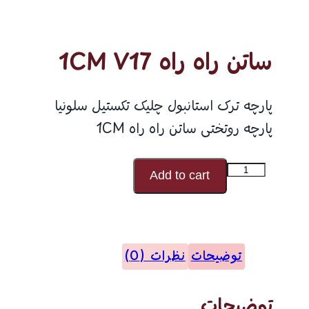
ساتن راه راه 1CM V17
پارچه ترک استانبول چلیک تکستیل سلونیا
پارچه روتختی ساتن راه راه 1CM
ساتن
Add to cart
راه
راه
1CM
توضیحات
نظرات (0)
V17
عدد
توضیحات