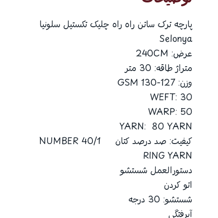
پارچه ترک ساتن راه راه چلیک تکستیل سلونیا
Selonya
عرض: 240CM
متراژ طاقه: 30 متر
وزن: 127-130 GSM
WEFT: 30
WARP: 50
YARN: 80 YARN
کیفیت: صد درصد کتان 40/1 NUMBER
RING YARN
دستورالعمل شستشو
اتو کردن
شستشو: 30 درجه
آبرفتگی