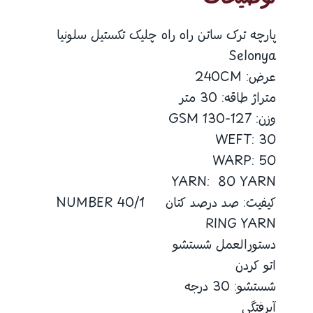
پارچه ترک ساتن راه راه چلیک تکستیل سلونیا
Selonya
عرض: 240CM
متراژ طاقه: 30 متر
وزن: 127-130 GSM
WEFT: 30
WARP: 50
YARN: 80 YARN
کیفیت: صد درصد کتان 40/1 NUMBER
RING YARN
دستورالعمل شستشو
اتو کردن
شستشو: 30 درجه
آبرفتگی