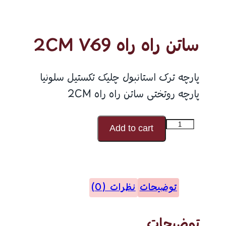
ساتن راه راه 2CM V69
پارچه ترک استانبول چلیک تکستیل سلونیا
پارچه روتختی ساتن راه راه 2CM
ساتن
Add to cart
راه
راه
2CM
توضیحات
نظرات (0)
V69
عدد
توضیحات