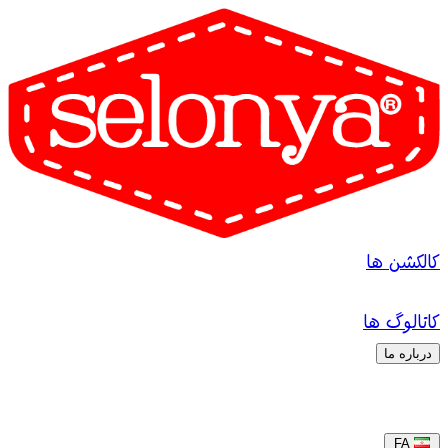
کالکشن ها
کاتالوگ ها
درباره ما
FA