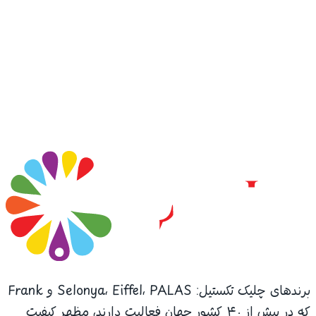
برندهای چلیک تکستیل: Selonya، Eiffel، PALAS و Frank
که در بیش از ۴۰ کشور جهان فعالیت دارند، مظهر کیفیت