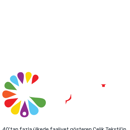
40'tan fazla ülkede faaliyet gösteren Çelik Tekstil'in